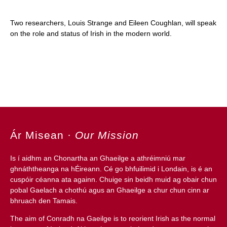
​Two researchers, Louis Strange and Eileen Coughlan, will speak
on the role and status of Irish in the modern world.
Ár Misean
·
Our Mission
Is í aidhm an
Chonartha an Ghaeilge
a athréimniú mar
ghnáththeanga na hÉireann. Cé go bhfuilimid i Londain, is é an
cuspóir céanna ata againn. Chuige sin beidh muid ag obair chun
pobal Gaelach a chothú agus an Ghaeilge a chur chun cinn ar
bhruach den Tamais.
The aim of
Conradh na Gaeilge
is to reorient Irish as the normal