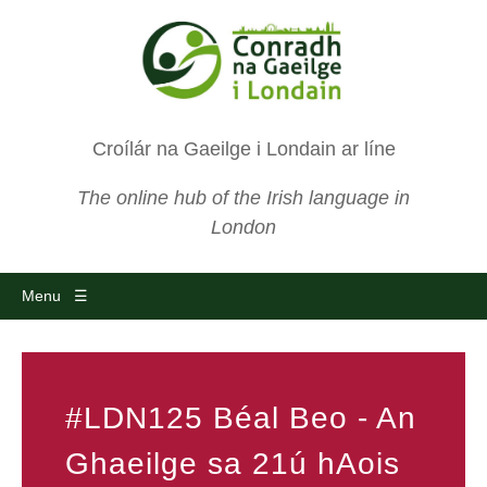
Croílár na Gaeilge i Londain ar líne
The online hub of the Irish language in
London
Menu ☰
#LDN125 Béal Beo - An
Ghaeilge sa 21ú hAois