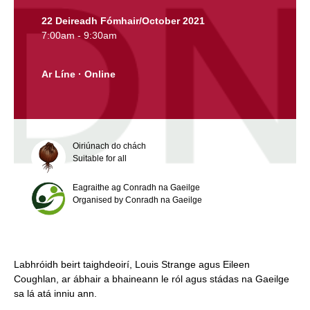
22 Deireadh Fómhair/October 2021
7:00am - 9:30am
Ar Líne · Online
Oiriúnach do chách
Suitable for all
Eagraithe ag Conradh na Gaeilge
Organised by Conradh na Gaeilge
​Labhróidh beirt taighdeoirí, Louis Strange agus Eileen
Coughlan, ar ábhair a bhaineann le ról agus stádas na Gaeilge
sa lá atá inniu ann.